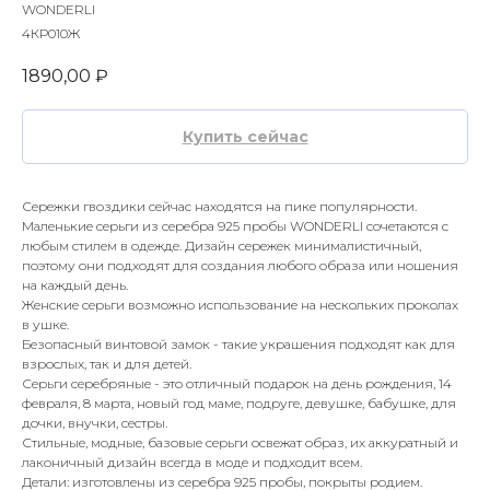
WONDERLI
4КР010Ж
1890,00
₽
Купить сейчас
Сережки гвоздики сейчас находятся на пике популярности.
Маленькие серьги из серебра 925 пробы WONDERLI сочетаются с
любым стилем в одежде. Дизайн сережек минималистичный,
поэтому они подходят для создания любого образа или ношения
на каждый день.
Женские серьги возможно использование на нескольких проколах
в ушке.
Безопасный винтовой замок - такие украшения подходят как для
взрослых, так и для детей.
Серьги серебряные - это отличный подарок на день рождения, 14
февраля, 8 марта, новый год маме, подруге, девушке, бабушке, для
дочки, внучки, сестры.
Стильные, модные, базовые серьги освежат образ, их аккуратный и
лаконичный дизайн всегда в моде и подходит всем.
Детали: изготовлены из серебра 925 пробы, покрыты родием.