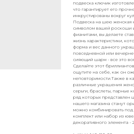
подвеска ключик изготовле
что гарантирует его прочн
инкрустированы вокруг кул
Подвеска на шею женская н
символом вашей роскоши и
фианитами, вы делаете став
жизнь характеристики, кот
форма и вес данного украш
повседневной или вечерней
сияющий шарм - все это во
Сделайте этот бриллианто
ощутите на себе, как он о
неповторимости.Также в к
различные украшения женск
серьги, браслеты, парные к
ряд которых представлен ш
нашего магазина станут ор
можно комбинировать под 
комплект или набор из юв
декоративного элемента - 25