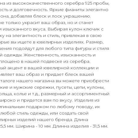
на из высококачественного серебра 925 пробы,
ость и долговечность. Яркие фианиты элегантно
она, добавляя блеск и лоск украшению.
е только украсит ваш образ, но и станет
 изысканного вкуса. Выбирая кулон ключик с
ку на элегантность и стиль, привлекая в свою
орые вы ищете в ювелирных изделиях. Размер,
ения подойдут для любого типа фигуры и стиля
 одежды. Женственность, изысканность и
площено в нашей подвеске из серебра.
вый акцент в вашей ювелирной коллекции и
живляет ваш образ и придает блеск вашей
аталоге нашего магазина вы можете приобрести
ие и мужские сережки, пусеты, цепи, кулоны,
ольца, колье и т.д., размерный и ассортиментный
ироко и придется вам по вкусу. Изделия из
игинальным подарком по любому поводу, их
любой стиль одежды, или создать свой
елирных изделий нашего бренда. Длина
,5 мм. Ширина - 10 мм. Длинна изделия - 31,5 мм.