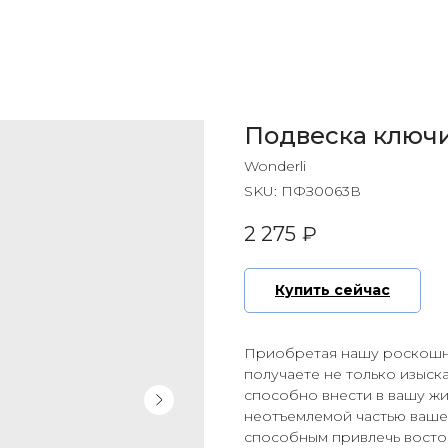
Подвеска ключ
Wonderli
SKU:
ПФЗ0063В
2 275
₽
Купить сейчас
Приобретая нашу роскошну
получаете не только изыск
способно внести в вашу жи
неотъемлемой частью ваше
способным привлечь восто