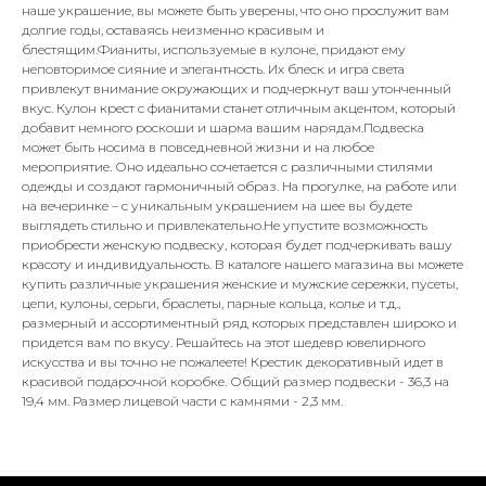
наше украшение, вы можете быть уверены, что оно прослужит вам
долгие годы, оставаясь неизменно красивым и
блестящим.Фианиты, используемые в кулоне, придают ему
неповторимое сияние и элегантность. Их блеск и игра света
привлекут внимание окружающих и подчеркнут ваш утонченный
вкус. Кулон крест с фианитами станет отличным акцентом, который
добавит немного роскоши и шарма вашим нарядам.Подвеска
может быть носима в повседневной жизни и на любое
мероприятие. Оно идеально сочетается с различными стилями
одежды и создают гармоничный образ. На прогулке, на работе или
на вечеринке – с уникальным украшением на шее вы будете
выглядеть стильно и привлекательно.Не упустите возможность
приобрести женскую подвеску, которая будет подчеркивать вашу
красоту и индивидуальность. В каталоге нашего магазина вы можете
купить различные украшения женские и мужские сережки, пусеты,
цепи, кулоны, серьги, браслеты, парные кольца, колье и т.д.,
размерный и ассортиментный ряд которых представлен широко и
придется вам по вкусу. Решайтесь на этот шедевр ювелирного
искусства и вы точно не пожалеете! Крестик декоративный идет в
красивой подарочной коробке. Общий размер подвески - 36,3 на
19,4 мм. Размер лицевой части с камнями - 2,3 мм.