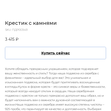
Крестик с камнями
SKU:
ПДР0034В
3 415
₽
Купить сейчас
Хотите обладать прекрасным украшением, которое подчеркнет
вашу женственность и стиль? Тогда наша подвеска из серебра с
фианитами – идеальный выбор для вас! Это уникальная и
изысканная подвеска, которая будет притягивать восхищенные
взгляды.Кулон в форме креста – это символ веры и божественности,
который всегда находит отклик в сердцах. Наша серебряная
подвеска с крестом не только прекрасно дополнит ваш образ, но и
будет напоминать вам о важности духовной составляющей в
жизни.Наша подвеска из серебра имеет высокую степень чистоты –
925 проба, что гарантирует ее качество и долговечность. Выбирая