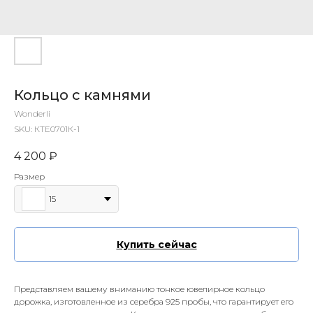
Кольцо с камнями
Wonderli
SKU:
КТЕ0701К-1
4 200
₽
Размер
15
Купить сейчас
Представляем вашему вниманию тонкое ювелирное кольцо
дорожка, изготовленное из серебра 925 пробы, что гарантирует его