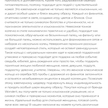
прочность и долговечность. Кроме того, радированное серебро
гипоаллергенно, поэтому подходит для людей с чувствительной
кожей. Это ювелирное изделие не только является изысканным, но
и дарит особый шарм и блеск вашему образу. Каждый из фианитов,
отчетливо сияет в свете, создавая игру цветов и бликов. Они
считаются не только символом богатства и утонченности, но и
признаком элегантности и изысканности. Невесомое тонкое
колечко в стиле минимализм практично и удобно, подходит как
помолвочное, обручальное на безымянный палец, на фалангу или
на большой палец, можно использовать для формирования сетов и
наборов из нескольких колец. Невероятная гармония роскоши
создаёт неповторимый стиль, который не оставит равнодушным.
Такое кольцо с натуральным камнем идет в красивой подарочной
упаковке и прекрасно подойдет для подарка на любое событие:
свадьба, юбилей, день рождения или просто так, чтобы подарить
приятные эмоции любимой женщине, маме, девушке, подруге,
подростку-девочке, учителю. Уверены, что это женское классическое
кольцо из серебра 925 пробы с дорожкой из фианитов запомнится
и останется незабываемым акцентом в вашей коллекции. Позвольте
этому ювелирному шедевру подчеркнуть вашу индивидуальность
и придать особый шарм вашему образу. Покупая кольцо от бренда
Wonderli, вы получаете не только изысканное украшение, но и
символ любви и прекрасных моментов, которые оно привносит в
жизнь. Идеальный выбор для стильной женщины, готовой сиять
ярче всех звезд! В нашем магазине вы можете купить различные