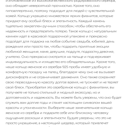
Изготовленное из высококачественного родированного серебра,
оно обладает невероятной прочностью. Кроме того, оно
гипоаллергенно, поэтому подходит для людей с чувствительной
кожей. Кольцо украшено множеством ярких фианитов, которые
придают ему особый блеск и элегантность. Каждый камень
тщательно закреплен ручным способом, чтобы обеспечить его
надежность и предотвратить потерю. Такое кольцо с натуральным
камнем идет в красивой подарочной упаковке и прекрасно
подойдет для подарка на любое событие: свадьба, юбилей, день
рождения или просто так, чтобы подарить приятные эмоции
любимой женщине, маме, девушке, подруге, подростку,девочке,
учителю. Оно прекрасно смотрится на пальце и подчеркивает
индивидуальность и изящество его обладательницы. Кроме того,
наше кольцо женское из серебра 925 пробы имеет удобную и
комфортную посадку на палец, благодаря чему оно не вызывает
дискомфорта и не ограничивает движения. Оно также сохраняет
свою первозданную красоту долгое время, не тускнеет и не теряет
свой блеск. Приобретая это серебряное кольцо с фианитами, вы
получаете не только стильный и модный аксессуар, но и
долговечность и надежность. Вы можете быть уверены, что оно будет
служить вам долгие годы и станет настоящим символом вашей
красоты и утонченности. Выберите наше замечательное кольцо
женское из серебра и подарите себе или близкому человеку
ощущение роскоши и элегантности. Будьте уверены, что это не
просто украшение, а настоящий шедевр, который привлечет