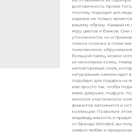
изготовленное из серебра 
долговечность. Кроме тог
поэтому подходит для люде
изделие не только являетс
вашему образу. Каждый из ф
игру цветов и бликов. Они 
утонченности, но и призна
тонкое колечко в стиле ми
помолвочное, обручальное 
большой палец, можно исп
из нескольких колец. Неве
неповторимый стиль, котор
натуральным камнем идет 
подойдет для подарка на л
или просто так, чтобы по
маме, девушке, подруге, по
женское классическое кол
фианитов запомнится и ос
коллекции. Позвольте это
индивидуальность и прида
от бренда Wonderli, вы пол
символ любви и прекрасных