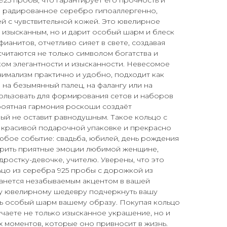
925 пробы, что гарантирует его прочность и
о, радированное серебро гипоаллергенно,
й с чувствительной кожей. Это ювелирное
я изысканным, но и дарит особый шарм и блеск
ианитов, отчетливо сияет в свете, создавая
считаются не только символом богатства и
ком элегантности и изысканности. Невесомое
нимализм практично и удобно, подходит как
на безымянный палец, на фалангу или на
ользовать для формирования сетов и наборов
роятная гармония роскоши создаёт
ый не оставит равнодушным. Такое кольцо с
в красивой подарочной упаковке и прекрасно
юбое событие: свадьба, юбилей, день рождения
дарить приятные эмоции любимой женщине,
дростку-девочке, учителю. Уверены, что это
ьцо из серебра 925 пробы с дорожкой из
танется незабываемым акцентом в вашей
му ювелирному шедевру подчеркнуть вашу
ть особый шарм вашему образу. Покупая кольцо
учаете не только изысканное украшение, но и
 моментов, которые оно привносит в жизнь.